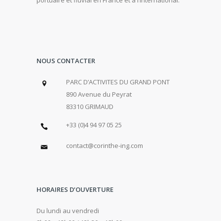
portuaire et fluvial en France et à l’international.
NOUS CONTACTER
PARC D’ACTIVITES DU GRAND PONT
890 Avenue du Peyrat
83310 GRIMAUD
+33 (0)4 94 97 05 25
contact@corinthe-ing.com
HORAIRES D’OUVERTURE
Du lundi au vendredi