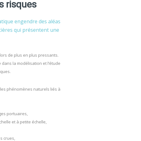
s risques
atique engendre des aléas
tières qui présentent une
lors de plus en plus pressants.
 dans la modélisation et l’étude
sques.
s les phénomènes naturels liés à
ges portuaires,
elle et à petite échelle,
s crues,