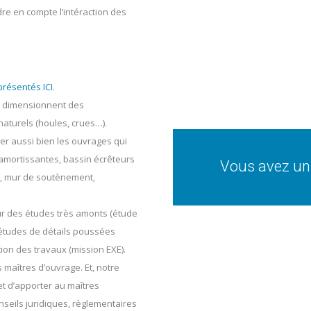
re en compte l’intéraction des
présentés ICI
.
rs dimensionnent des
turels (houles, crues…).
er aussi bien les ouvrages qui
amortissantes, bassin écrêteurs
Vous avez un 
e, mur de soutènement,
sur des études très amonts (étude
s études de détails poussées
tion des travaux (mission EXE).
 maîtres d’ouvrage. Et, notre
t d’apporter au maîtres
seils juridiques, règlementaires