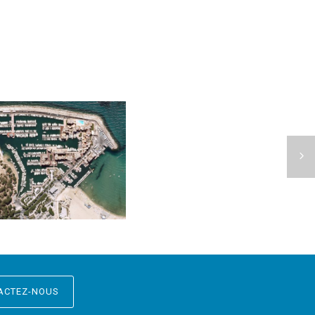
P
O
R
T
S
R
LUB INTERNATIONAL DE
A
MES LES MIMOSAS
P
H
Affaires en cours
A
Ë
L
O
I
ACTEZ-NOUS
S