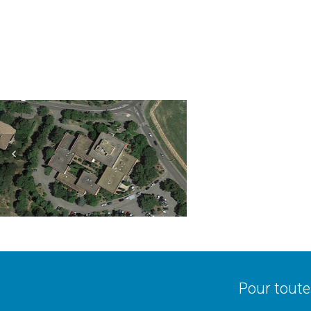
F
R
É
J
U
S
SUD GESTION IMMOBILIÈRE AIX-
–
EN-PROVENCE
S
A
Affaires en cours
I
N
T
-
Pour toute
R
A