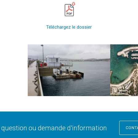
Téléchargez le dossier
TOULON SAINT-MANDRIER
YACHT C
LAZARET
BOR
Affaires en cours
 question ou demande d'information
CONT