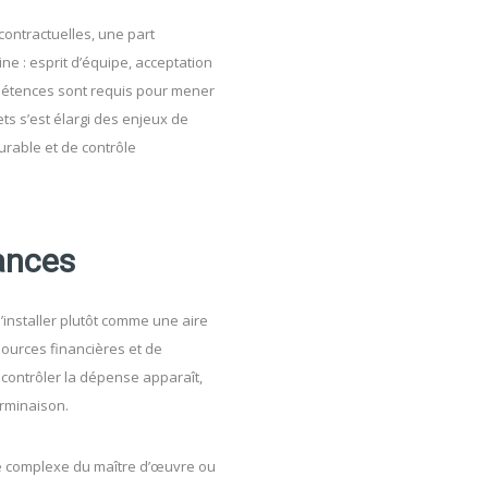
contractuelles, une part
e : esprit d’équipe, acceptation
pétences sont requis pour mener
ts s’est élargi des enjeux de
urable et de contrôle
ances
s’installer plutôt comme une aire
ources financières et de
 contrôler la dépense apparaît,
erminaison.
rôle complexe du maître d’œuvre ou