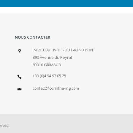
NOUS CONTACTER
PARC D’ACTIVITES DU GRAND PONT
890 Avenue du Peyrat
83310 GRIMAUD
+33 (0)4 94 97 05 25
contact@corinthe-ing.com
erved.