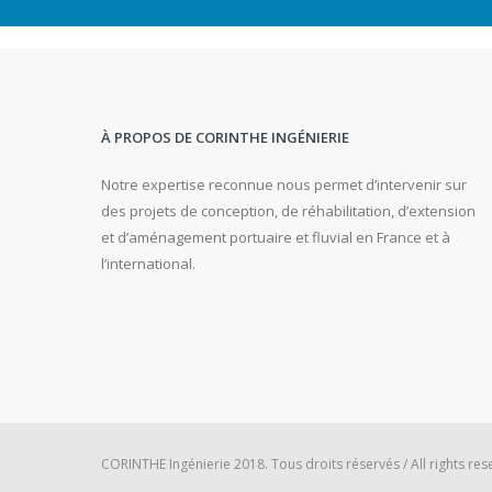
P
H
A
Ë
À PROPOS DE CORINTHE INGÉNIERIE
L
Notre expertise reconnue nous permet d’intervenir sur
Affaires
des projets de conception, de réhabilitation, d’extension
en
et d’aménagement portuaire et fluvial en France et à
cours
l’international.
CORINTHE Ingénierie 2018. Tous droits réservés / All rights res