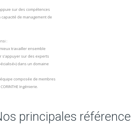
s’appuie sur des compétences
 sa capacité de management de
nsi :
 mieux travailler ensemble
ir s’appuyer sur des experts
pécialisé») dans un domaine
n équipe composée de membres
é CORINTHE Ingénierie.
os principales référenc