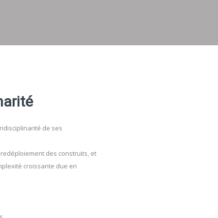
narité
ridisciplinarité de ses
redéploiement des construits, et
mplexité croissante due en
s,