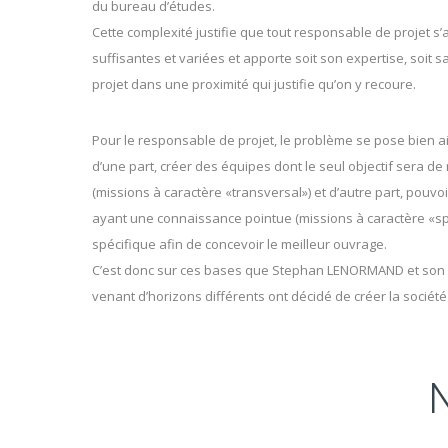
du bureau d’études.
Cette complexité justifie que tout responsable de projet 
suffisantes et variées et apporte soit son expertise, soit
S
projet dans une proximité qui justifie qu’on y recoure.
O
Pour le responsable de projet, le problème se pose bien ai
C
d’une part, créer des équipes dont le seul objectif sera de
I
(missions à caractère «transversal») et d’autre part, pouvo
É
ayant une connaissance pointue (missions à caractère «s
T
spécifique afin de concevoir le meilleur ouvrage.
É
C’est donc sur ces bases que Stephan LENORMAND et so
S
venant d’horizons différents ont décidé de créer la sociét
E
E
T
N
A
–